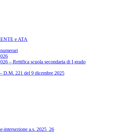
 DOCENTE e ATA
nnumerari
2026
2026 – Rettifica scuola secondaria di I grado
M. 221 del 9 dicembre 2025
se-intersezione a.s. 2025_26