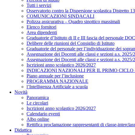
Tutti i servizi
Osservatorio contro la Dispersione scolastica Distretto 13
COMUNICAZIONI SINDACALI
Polizza assicurativa – Quadro sinottico massimali
Elenco fornitori
Area dipendenti
Graduatorie d’Istituto di II e III fascia del personale
Delibere delle riunioni del Consiglio di Istituto
Graduatorie del personale per l’individuazione dei sopra
Assegnazione dei Docenti alle classi e sezioni a.s. 2025/
Assegnazione dei Docenti alle classi e sezioni a.s. 2025/
Iscrizioni anno scolastico 2026/2027
INDICAZIONI NAZIONALI PER IL PRIMO CICLO – D.
Piano annuale per l’inclusione
PROGRAMMA NAZIONALE
l’Intelligenza Artificiale a scuola
Novità
Panoramica
Le circolari
Iscrizioni anno scolastico 2026/2027
Calendario eventi
Albo online
Rettifica proclamazione rappresentanti di classe-interclas
Didattica