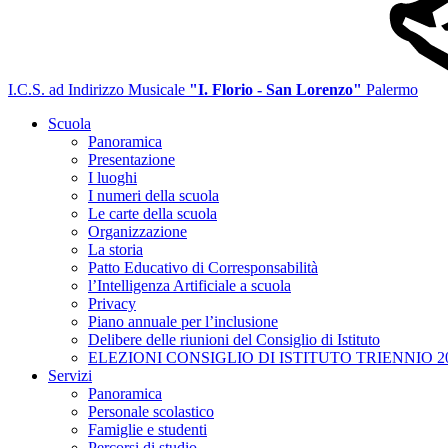
I.C.S. ad Indirizzo Musicale
"I. Florio - San Lorenzo"
Palermo
Scuola
Panoramica
Presentazione
I luoghi
I numeri della scuola
Le carte della scuola
Organizzazione
La storia
Patto Educativo di Corresponsabilità
l’Intelligenza Artificiale a scuola
Privacy
Piano annuale per l’inclusione
Delibere delle riunioni del Consiglio di Istituto
ELEZIONI CONSIGLIO DI ISTITUTO TRIENNIO 20
Servizi
Panoramica
Personale scolastico
Famiglie e studenti
Percorsi di studio