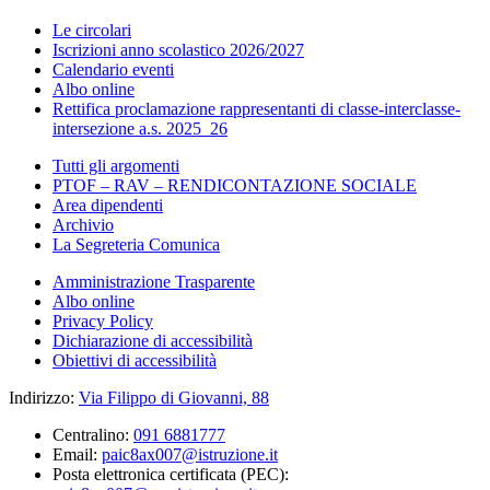
Le circolari
Iscrizioni anno scolastico 2026/2027
Calendario eventi
Albo online
Rettifica proclamazione rappresentanti di classe-interclasse-
intersezione a.s. 2025_26
Tutti gli argomenti
PTOF – RAV – RENDICONTAZIONE SOCIALE
Area dipendenti
Archivio
La Segreteria Comunica
Amministrazione Trasparente
Albo online
Privacy Policy
Dichiarazione di accessibilità
Obiettivi di accessibilità
Indirizzo:
Via Filippo di Giovanni, 88
Centralino:
091 6881777
Email:
paic8ax007@istruzione.it
Posta elettronica certificata (PEC):