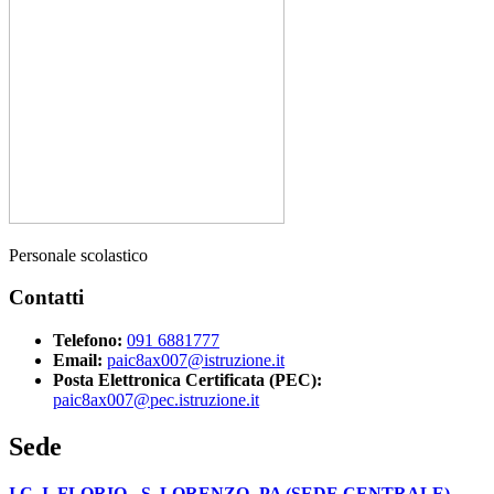
Personale scolastico
Contatti
Telefono:
091 6881777
Email:
paic8ax007@istruzione.it
Posta Elettronica Certificata (PEC):
paic8ax007@pec.istruzione.it
Sede
I.C. I. FLORIO - S. LORENZO -PA (SEDE CENTRALE)