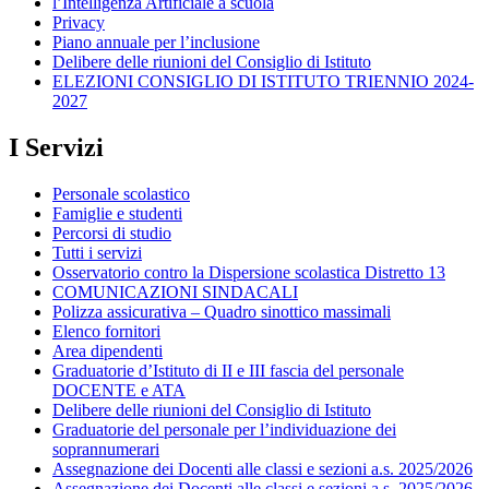
l’Intelligenza Artificiale a scuola
Privacy
Piano annuale per l’inclusione
Delibere delle riunioni del Consiglio di Istituto
ELEZIONI CONSIGLIO DI ISTITUTO TRIENNIO 2024-
2027
I Servizi
Personale scolastico
Famiglie e studenti
Percorsi di studio
Tutti i servizi
Osservatorio contro la Dispersione scolastica Distretto 13
COMUNICAZIONI SINDACALI
Polizza assicurativa – Quadro sinottico massimali
Elenco fornitori
Area dipendenti
Graduatorie d’Istituto di II e III fascia del personale
DOCENTE e ATA
Delibere delle riunioni del Consiglio di Istituto
Graduatorie del personale per l’individuazione dei
soprannumerari
Assegnazione dei Docenti alle classi e sezioni a.s. 2025/2026
Assegnazione dei Docenti alle classi e sezioni a.s. 2025/2026