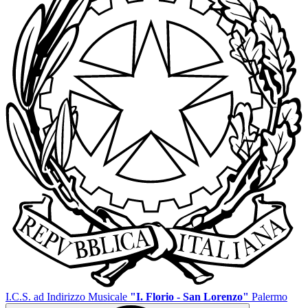
I.C.S. ad Indirizzo Musicale
"I. Florio - San Lorenzo"
Palermo