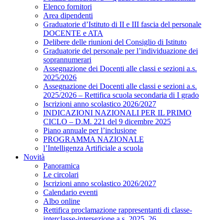
Elenco fornitori
Area dipendenti
Graduatorie d’Istituto di II e III fascia del personale
DOCENTE e ATA
Delibere delle riunioni del Consiglio di Istituto
Graduatorie del personale per l’individuazione dei
soprannumerari
Assegnazione dei Docenti alle classi e sezioni a.s.
2025/2026
Assegnazione dei Docenti alle classi e sezioni a.s.
2025/2026 – Rettifica scuola secondaria di I grado
Iscrizioni anno scolastico 2026/2027
INDICAZIONI NAZIONALI PER IL PRIMO
CICLO – D.M. 221 del 9 dicembre 2025
Piano annuale per l’inclusione
PROGRAMMA NAZIONALE
l’Intelligenza Artificiale a scuola
Novità
Panoramica
Le circolari
Iscrizioni anno scolastico 2026/2027
Calendario eventi
Albo online
Rettifica proclamazione rappresentanti di classe-
interclasse-intersezione a.s. 2025_26