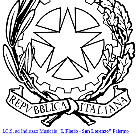
I.C.S. ad Indirizzo Musicale
"I. Florio - San Lorenzo"
Palermo