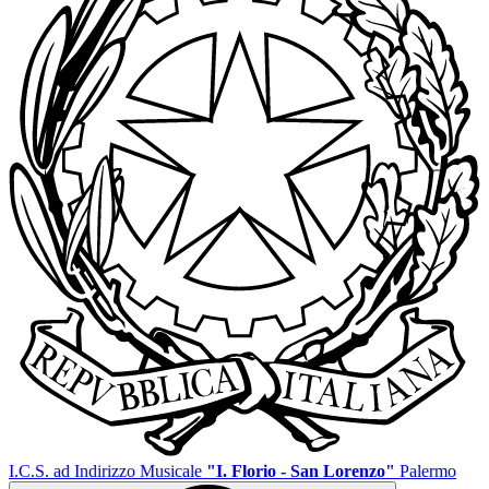
I.C.S. ad Indirizzo Musicale
"I. Florio - San Lorenzo"
Palermo