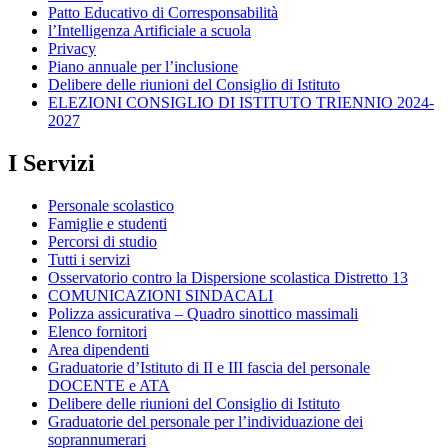
Patto Educativo di Corresponsabilità
l’Intelligenza Artificiale a scuola
Privacy
Piano annuale per l’inclusione
Delibere delle riunioni del Consiglio di Istituto
ELEZIONI CONSIGLIO DI ISTITUTO TRIENNIO 2024-
2027
I Servizi
Personale scolastico
Famiglie e studenti
Percorsi di studio
Tutti i servizi
Osservatorio contro la Dispersione scolastica Distretto 13
COMUNICAZIONI SINDACALI
Polizza assicurativa – Quadro sinottico massimali
Elenco fornitori
Area dipendenti
Graduatorie d’Istituto di II e III fascia del personale
DOCENTE e ATA
Delibere delle riunioni del Consiglio di Istituto
Graduatorie del personale per l’individuazione dei
soprannumerari