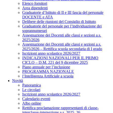
Elenco fornitori
Area dipendenti
Graduatorie d’Istituto di II e III fascia del personale
DOCENTE e ATA
Delibere delle riunioni del Consiglio di Istituto
Graduatorie del personale per l’individuazione dei
soprannumerari
Assegnazione dei Docenti alle classi e sezioni a.s.
2025/2026
Assegnazione dei Docenti alle classi e sezioni a.s.
2025/2026 – Rettifica scuola secondaria di I grado
Iscrizioni anno scolastico 2026/2027
INDICAZIONI NAZIONALI PER IL PRIMO
CICLO – D.M. 221 del 9 dicembre 2025
Piano annuale per l’inclusione
PROGRAMMA NAZIONALE
l’Intelligenza Artificiale a scuola
Novità
Panoramica
Le circolari
Iscrizioni anno scolastico 2026/2027
Calendario eventi
Albo online
Rettifica proclamazione rappresentanti di classe-
interclasse-intersezione a.s. 2025_26