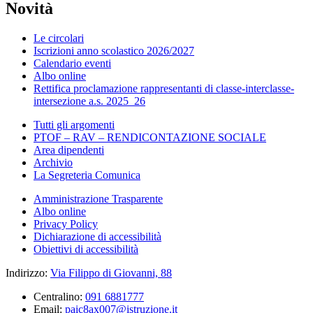
Novità
Le circolari
Iscrizioni anno scolastico 2026/2027
Calendario eventi
Albo online
Rettifica proclamazione rappresentanti di classe-interclasse-
intersezione a.s. 2025_26
Tutti gli argomenti
PTOF – RAV – RENDICONTAZIONE SOCIALE
Area dipendenti
Archivio
La Segreteria Comunica
Amministrazione Trasparente
Albo online
Privacy Policy
Dichiarazione di accessibilità
Obiettivi di accessibilità
Indirizzo:
Via Filippo di Giovanni, 88
Centralino:
091 6881777
Email:
paic8ax007@istruzione.it