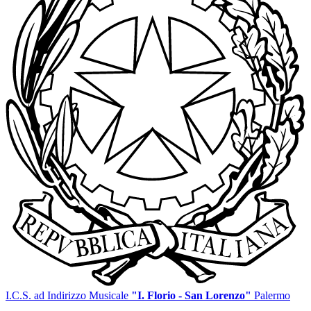
I.C.S. ad Indirizzo Musicale
"I. Florio - San Lorenzo"
Palermo